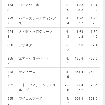
174
コーアツ工業
-6.
1,33
1,34
3
5
8.8
3.2
279
ハニーズホールディング
-6.
1,70
1,70
2
ス
4
7.2
7.8
924
人・夢・技術グループ
-6.
1,69
1,69
8
3
1.2
4.2
528
ジオスター
-6.
362.8
367.4
2
2
955
エアークローゼット
-6.
431.6
435.6
7
1
448
ランサーズ
-5.
258.4
262.2
4
9
732
三十三フィナンシャルグ
-5.
2,04
2,04
2
ループ
8
7.2
9.8
335
ワイエスフード
-5.
566.8
569.8
8
7