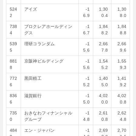
524
アイズ
-1
1,30
1,30
2
6.9
0.4
8.0
738
プロクレアホールディン
-1
1,84
1,84
4
グス
6.7
8.2
8.8
539
理研コランダム
-1
2,66
2,66
5
5.6
7.8
9.6
881
京阪神ビルディング
-1
1,54
1,55
8
5.6
5.2
9.3
772
黒田精工
-1
1,40
1,41
6
5.2
5.0
9.2
836
滋賀銀行
-1
4,02
4,02
6
5.0
0.0
0.8
735
おきなわフィナンシャル
-1
2,61
2,62
0
グループ
4.8
0.8
4.8
484
エン・ジャパン
-1
2,69
2,70