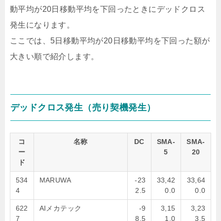
動平均が20日移動平均を下回ったときにデッドクロス
発生になります。
ここでは、5日移動平均が20日移動平均を下回った額が
大きい順で紹介します。
デッドクロス発生（売り契機発生）
コ
名称
DC
SMA-
SMA-
ー
5
20
ド
534
MARUWA
-23
33,42
33,64
4
2.5
0.0
0.0
622
AIメカテック
-9
3,15
3,23
7
8.5
1.0
3.5