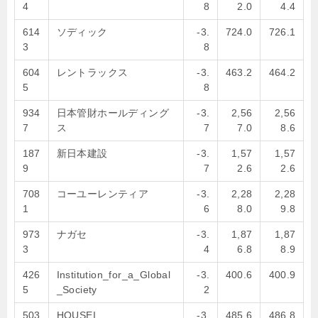
4
8
2.0
4.4
614
ソディック
-3.
724.0
726.1
3
8
604
レントラックス
-3.
463.2
464.2
5
8
934
日本管財ホールディング
-3.
2,56
2,56
7
ス
7
7.0
8.6
187
新日本建設
-3.
1,57
1,57
9
7
2.6
2.6
708
コーユーレンティア
-3.
2,28
2,28
1
6
8.0
9.8
973
ナガセ
-3.
1,87
1,87
3
4
6.8
8.9
426
Institution_for_a_Global
-3.
400.6
400.9
5
_Society
2
503
HOUSEI
-3.
485.6
486.8