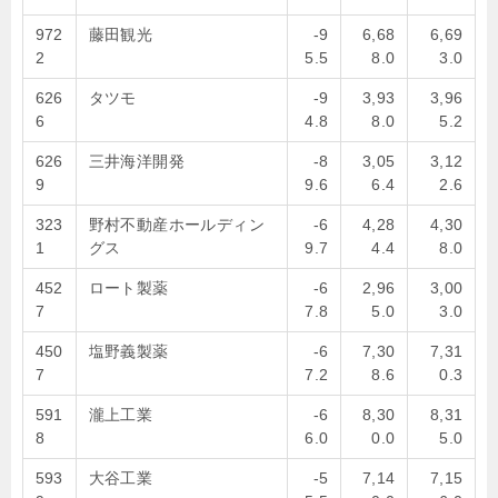
972
藤田観光
-9
6,68
6,69
2
5.5
8.0
3.0
626
タツモ
-9
3,93
3,96
6
4.8
8.0
5.2
626
三井海洋開発
-8
3,05
3,12
9
9.6
6.4
2.6
323
野村不動産ホールディン
-6
4,28
4,30
1
グス
9.7
4.4
8.0
452
ロート製薬
-6
2,96
3,00
7
7.8
5.0
3.0
450
塩野義製薬
-6
7,30
7,31
7
7.2
8.6
0.3
591
瀧上工業
-6
8,30
8,31
8
6.0
0.0
5.0
593
大谷工業
-5
7,14
7,15