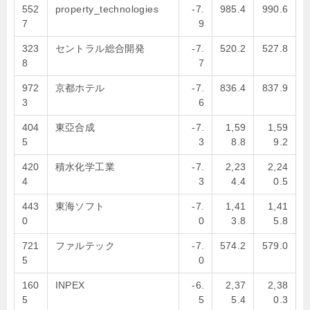
552
property_technologies
-7.
985.4
990.6
7
9
323
セントラル総合開発
-7.
520.2
527.8
8
7
972
京都ホテル
-7.
836.4
837.9
3
6
404
東亞合成
-7.
1,59
1,59
5
3
8.8
9.2
420
積水化学工業
-7.
2,23
2,24
4
3
4.4
0.5
443
東海ソフト
-7.
1,41
1,41
0
0
3.8
5.8
721
ファルテック
-7.
574.2
579.0
5
0
160
INPEX
-6.
2,37
2,38
5
5
5.4
0.3