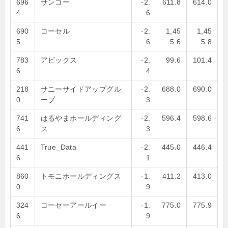
696
サンコー
-2.
611.8
614.0
4
6
690
コーセル
-2.
1,45
1,45
5
6
5.6
5.8
783
アビックス
-2.
99.6
101.4
6
4
218
サニーサイドアップグル
-2.
688.0
690.0
0
ープ
3
741
はるやまホールディング
-2.
596.4
598.6
6
ス
3
441
True_Data
-2.
445.0
446.4
6
1
860
トモニホールディングス
-1.
411.2
413.0
0
9
324
コーセーアールイー
-1.
775.0
775.9
6
9