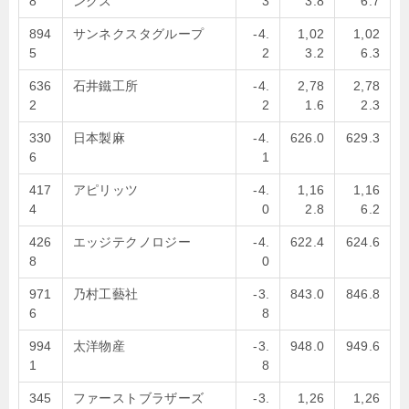
8
ングス
3
3.8
6.7
894
サンネクスタグループ
-4.
1,02
1,02
5
2
3.2
6.3
636
石井鐵工所
-4.
2,78
2,78
2
2
1.6
2.3
330
日本製麻
-4.
626.0
629.3
6
1
417
アピリッツ
-4.
1,16
1,16
4
0
2.8
6.2
426
エッジテクノロジー
-4.
622.4
624.6
8
0
971
乃村工藝社
-3.
843.0
846.8
6
8
994
太洋物産
-3.
948.0
949.6
1
8
345
ファーストブラザーズ
-3.
1,26
1,26