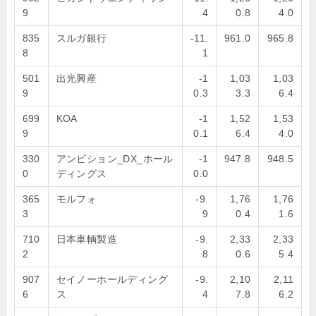
9
4
0.8
4.0
835
スルガ銀行
-11.
961.0
965.8
8
1
501
出光興産
-1
1,03
1,03
9
0.3
3.3
6.4
699
KOA
-1
1,52
1,53
9
0.1
6.4
4.0
330
アンビション_DX_ホール
-1
947.8
948.5
0
ディングス
0.0
365
モルフォ
-9.
1,76
1,76
3
9
0.4
1.6
710
日本車輌製造
-9.
2,33
2,33
2
8
0.6
5.4
907
セイノーホールディング
-9.
2,10
2,11
6
ス
4
7.8
6.2