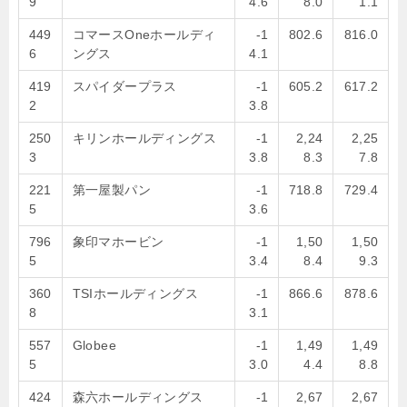
9
4.6
8.0
1.1
449
コマースOneホールディ
-1
802.6
816.0
6
ングス
4.1
419
スパイダープラス
-1
605.2
617.2
2
3.8
250
キリンホールディングス
-1
2,24
2,25
3
3.8
8.3
7.8
221
第一屋製パン
-1
718.8
729.4
5
3.6
796
象印マホービン
-1
1,50
1,50
5
3.4
8.4
9.3
360
TSIホールディングス
-1
866.6
878.6
8
3.1
557
Globee
-1
1,49
1,49
5
3.0
4.4
8.8
424
森六ホールディングス
-1
2,67
2,67