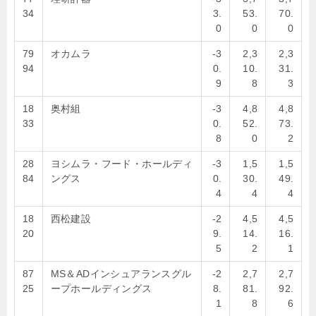
34
3.
53.
70.
0
0
0
79
オカムラ
-3
2,3
2,3
94
0.
10.
31.
9
8
3
18
奥村組
-3
4,8
4,8
33
0.
52.
73.
8
0
2
28
ヨシムラ・フード・ホールディ
-3
1,5
1,5
84
ングス
0.
30.
49.
4
4
4
18
西松建設
-2
4,5
4,5
20
9.
14.
16.
5
2
1
87
MS＆ADインシュアランスグル
-2
2,7
2,7
25
ープホールディングス
8.
81.
92.
1
8
6