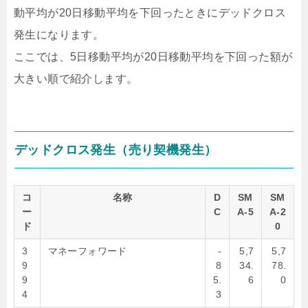
動平均が20日移動平均を下回ったときにデッドクロス
発生になります。
ここでは、5日移動平均が20日移動平均を下回った額が
大きい順で紹介します。
デッドクロス発生（売り契機発生）
コ
名称
D
SM
SM
ー
C
A-5
A-2
ド
0
3
マネーフォワード
-
5,7
5,7
9
8
34.
78.
9
5.
6
0
4
3