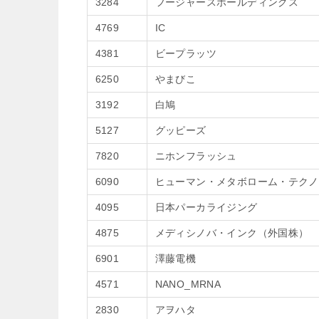
3284
フージャースホールディングス
4769
IC
4381
ビープラッツ
6250
やまびこ
3192
白鳩
5127
グッピーズ
7820
ニホンフラッシュ
6090
ヒューマン・メタボローム・テクノ
4095
日本パーカライジング
4875
メディシノバ・インク（外国株）
6901
澤藤電機
4571
NANO_MRNA
2830
アヲハタ