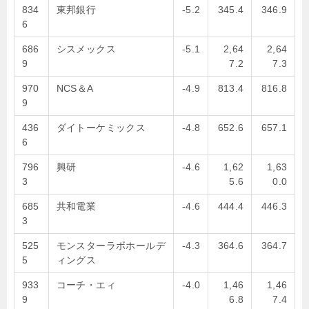
834
東邦銀行
-5.2
345.4
346.9
6
686
シスメックス
-5.1
2,64
2,64
9
7.2
7.3
970
NCS＆A
-4.9
813.4
816.8
9
436
ダイトーケミックス
-4.8
652.6
657.1
6
796
興研
-4.6
1,62
1,63
3
5.6
0.0
685
共和電業
-4.6
444.4
446.3
3
525
モンスターラボホールデ
-4.3
364.6
364.7
5
ィングス
933
コーチ・エィ
-4.0
1,46
1,46
9
6.8
7.4