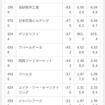
196
高砂熱学工業
-83.
6,00
6,04
9
6
4.0
4.8
970
日本空港ビルデング
-47.
5,40
5,44
6
5
6.2
6.7
924
デジタリフト
-47.
861.
875.
4
5
2
4
691
アバールデータ
-45.
4,52
4,53
8
2
8.0
9.4
991
関西フードマーケット
-43.
2,40
2,42
9
2
9.2
6.4
493
リベルタ
-37.
1,07
1,09
5
6
7.2
8.2
824
エイチ・ツー・オーリテイ
-37.
2,31
2,33
2
リング
6
5.8
8.4
259
ジャパンフーズ
-31.
1,97
1,99