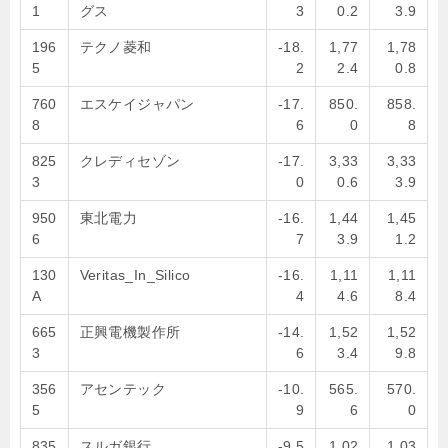
1
グス
3
0.2
3.9
196
テクノ菱和
-18.
1,77
1,78
5
2
2.4
0.8
760
エスケイジャパン
-17.
850.
858.
8
6
0
8
825
クレディセゾン
-17.
3,33
3,33
3
0
0.6
3.9
950
東北電力
-16.
1,44
1,45
6
7
3.9
1.2
130
Veritas_In_Silico
-16.
1,11
1,11
A
4
4.6
8.4
665
正興電機製作所
-14.
1,52
1,52
3
6
3.4
9.8
356
アセンテック
-10.
565.
570.
5
9
6
0
835
スルガ銀行
-9.5
1,02
1,03