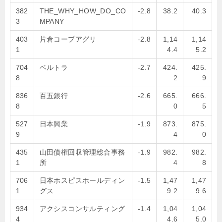
382
THE_WHY_HOW_DO_CO
-2.8
38.2
40.3
3
MPANY
403
片倉コープアグリ
-2.8
1,14
1,14
1
4.4
5.2
704
ベルトラ
-2.7
424.
425.
8
2
9
836
百五銀行
-2.6
665.
666.
8
0
5
527
日本興業
-1.9
873.
875.
9
4
0
435
山田債権回収管理総合事務
-1.9
982.
982.
1
所
4
8
706
日本ホスピスホールディン
-1.5
1,47
1,47
1
グス
9.2
9.6
934
アクシスコンサルティング
-1.4
1,04
1,04
4
4.6
5.0