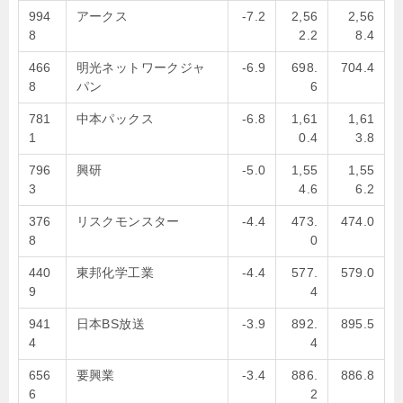
994
アークス
-7.2
2,56
2,56
8
2.2
8.4
466
明光ネットワークジャ
-6.9
698.
704.4
8
パン
6
781
中本パックス
-6.8
1,61
1,61
1
0.4
3.8
796
興研
-5.0
1,55
1,55
3
4.6
6.2
376
リスクモンスター
-4.4
473.
474.0
8
0
440
東邦化学工業
-4.4
577.
579.0
9
4
941
日本BS放送
-3.9
892.
895.5
4
4
656
要興業
-3.4
886.
886.8
6
2