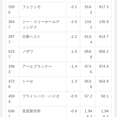
339
フェリシモ
-3.1
916.
917.3
6
2
364
ジー・スリーホールデ
-2.5
134.
135.9
7
ィングス
2
287
日東ベスト
-2.2
814.
814.7
7
4
523
ノザワ
-1.5
856.
858.1
7
8
298
アールプランナー
-1.4
973.
974.9
3
6
472
トーセ
-1.3
653.
654.8
8
6
459
ブライトパス・バイオ
-0.9
57.2
58.1
4
636
荏原製作所
-0.6
1,94
1,94
1
6.2
6.2