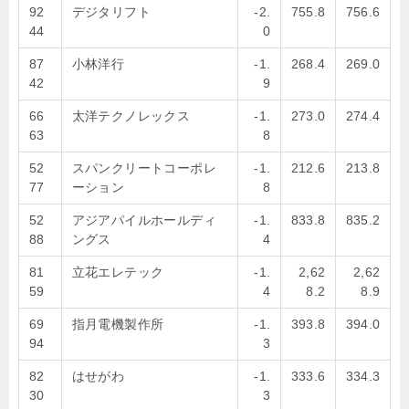
92
デジタリフト
-2.
755.8
756.6
44
0
87
小林洋行
-1.
268.4
269.0
42
9
66
太洋テクノレックス
-1.
273.0
274.4
63
8
52
スパンクリートコーポレ
-1.
212.6
213.8
77
ーション
8
52
アジアパイルホールディ
-1.
833.8
835.2
88
ングス
4
81
立花エレテック
-1.
2,62
2,62
59
4
8.2
8.9
69
指月電機製作所
-1.
393.8
394.0
94
3
82
はせがわ
-1.
333.6
334.3
30
3