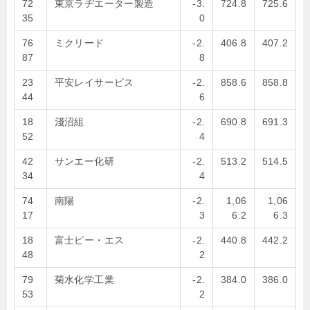
72
東京ラヂエーター製造
-3.
724.8
725.6
35
0
76
ミクリード
-2.
406.8
407.2
87
8
23
平安レイサービス
-2.
858.6
858.8
44
6
18
淺沼組
-2.
690.8
691.3
52
4
42
サンエー化研
-2.
513.2
514.5
34
4
74
南陽
-2.
1,06
1,06
17
3
6.2
6.3
18
富士ピー・エス
-2.
440.8
442.2
48
2
79
菊水化学工業
-2.
384.0
386.0
53
2