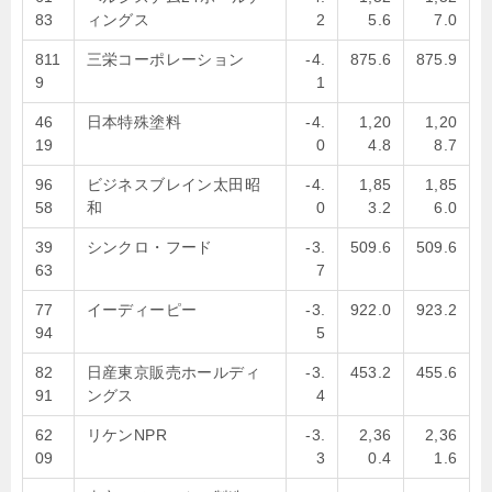
83
ィングス
2
5.6
7.0
811
三栄コーポレーション
-4.
875.6
875.9
9
1
46
日本特殊塗料
-4.
1,20
1,20
19
0
4.8
8.7
96
ビジネスブレイン太田昭
-4.
1,85
1,85
58
和
0
3.2
6.0
39
シンクロ・フード
-3.
509.6
509.6
63
7
77
イーディーピー
-3.
922.0
923.2
94
5
82
日産東京販売ホールディ
-3.
453.2
455.6
91
ングス
4
62
リケンNPR
-3.
2,36
2,36
09
3
0.4
1.6