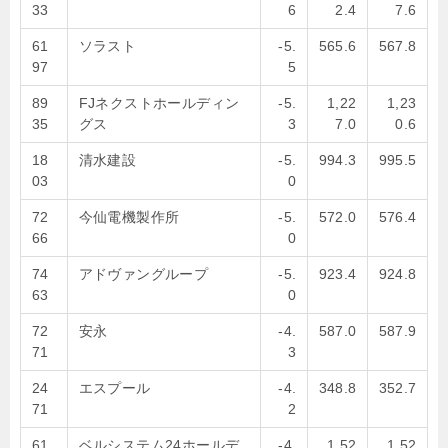
33
6
2.4
7.6
61
ソラスト
-5.
565.6
567.8
97
5
89
FJネクストホールディン
-5.
1,22
1,23
35
グス
3
7.0
0.6
18
清水建設
-5.
994.3
995.5
03
0
72
今仙電機製作所
-5.
572.0
576.4
66
0
74
アドヴァングループ
-5.
923.4
924.8
63
0
72
安永
-4.
587.0
587.9
71
3
24
エスプール
-4.
348.8
352.7
71
2
61
ベルシステム24ホールデ
-4.
1,52
1,52