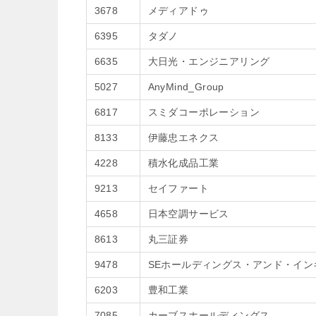
3678
メディアドゥ
6395
タダノ
6635
大日光・エンジニアリング
5027
AnyMind_Group
6817
スミダコーポレーション
8133
伊藤忠エネクス
4228
積水化成品工業
9213
セイファート
4658
日本空調サービス
8613
丸三証券
9478
SEホールディングス・アンド・イン
6203
豊和工業
7085
カーブスホールディングス