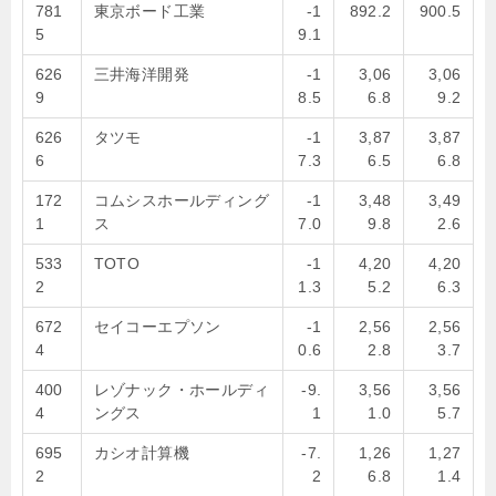
781
東京ボード工業
-1
892.2
900.5
5
9.1
626
三井海洋開発
-1
3,06
3,06
9
8.5
6.8
9.2
626
タツモ
-1
3,87
3,87
6
7.3
6.5
6.8
172
コムシスホールディング
-1
3,48
3,49
1
ス
7.0
9.8
2.6
533
TOTO
-1
4,20
4,20
2
1.3
5.2
6.3
672
セイコーエプソン
-1
2,56
2,56
4
0.6
2.8
3.7
400
レゾナック・ホールディ
-9.
3,56
3,56
4
ングス
1
1.0
5.7
695
カシオ計算機
-7.
1,26
1,27
2
2
6.8
1.4