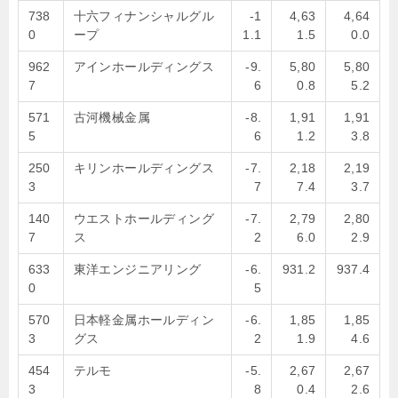
738
十六フィナンシャルグル
-1
4,63
4,64
0
ープ
1.1
1.5
0.0
962
アインホールディングス
-9.
5,80
5,80
7
6
0.8
5.2
571
古河機械金属
-8.
1,91
1,91
5
6
1.2
3.8
250
キリンホールディングス
-7.
2,18
2,19
3
7
7.4
3.7
140
ウエストホールディング
-7.
2,79
2,80
7
ス
2
6.0
2.9
633
東洋エンジニアリング
-6.
931.2
937.4
0
5
570
日本軽金属ホールディン
-6.
1,85
1,85
3
グス
2
1.9
4.6
454
テルモ
-5.
2,67
2,67
3
8
0.4
2.6