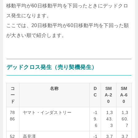
移動平均が60日移動平均を下回ったときにデッドクロ
ス発生になります。
ここでは、20日移動平均が60日移動平均を下回った額
が大きい順で紹介します。
デッドクロス発生（売り契機発生）
コ
名称
D
SM
SM
ー
C
A-2
A-6
ド
0
0
78
ヤマト・インダストリー
-1
1,3
1,3
86
9.
43.
60.
6
3
7
52
高見澤
-1
3,7
3,7