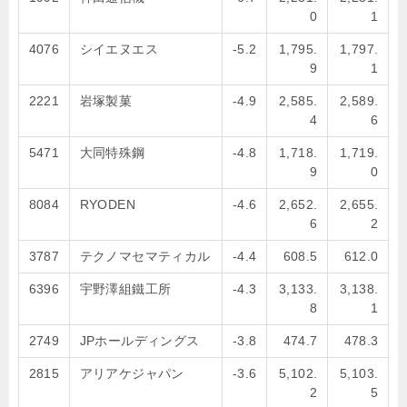
0
1
4076
シイエヌエス
-5.2
1,795.
1,797.
9
1
2221
岩塚製菓
-4.9
2,585.
2,589.
4
6
5471
大同特殊鋼
-4.8
1,718.
1,719.
9
0
8084
RYODEN
-4.6
2,652.
2,655.
6
2
3787
テクノマセマティカル
-4.4
608.5
612.0
6396
宇野澤組鐵工所
-4.3
3,133.
3,138.
8
1
2749
JPホールディングス
-3.8
474.7
478.3
2815
アリアケジャパン
-3.6
5,102.
5,103.
2
5