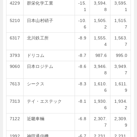
4229
群栄化学工業
-15.
3,594.
3,595.
1
8
1
5210
日本山村硝子
-10.
1,505.
1,515.
6
2
7
6317
北川鉄工所
-8.9
1,555.
1,563.
4
7
3793
ドリコム
-8.7
987.6
995.0
9060
日本ロジテム
-8.6
3,946.
3,949.
8
7
7613
シークス
-8.3
1,610.
1,611.
6
9
7313
テイ・エステック
-8.1
1,930.
1,934.
6
2
7122
近畿車輛
-6.8
2,307.
2,309.
7
9
1992
神田通信機
-6.7
2,231.
2,231.