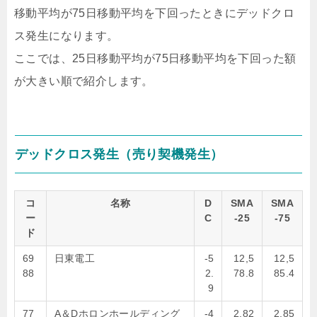
移動平均が75日移動平均を下回ったときにデッドクロ
ス発生になります。
ここでは、25日移動平均が75日移動平均を下回った額
が大きい順で紹介します。
デッドクロス発生（売り契機発生）
コ
名称
D
SMA
SMA
ー
C
-25
-75
ド
69
日東電工
-5
12,5
12,5
88
2.
78.8
85.4
9
77
A＆Dホロンホールディング
-4
2,82
2,85