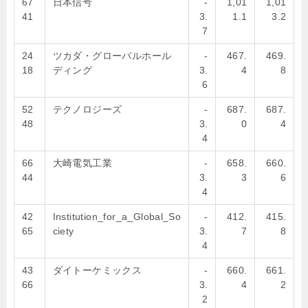
67
日本信号
-
1,01
1,01
41
3.
1.1
3.2
7
24
ツカダ・グローバルホール
-
467.
469.
18
ディング
3.
4
8
6
52
テクノロジーズ
-
687.
687.
48
3.
0
4
4
66
大崎電気工業
-
658.
660.
44
3.
3
6
4
42
Institution_for_a_Global_So
-
412.
415.
65
ciety
3.
7
8
4
43
ダイトーケミックス
-
660.
661.
66
3.
4
2
2