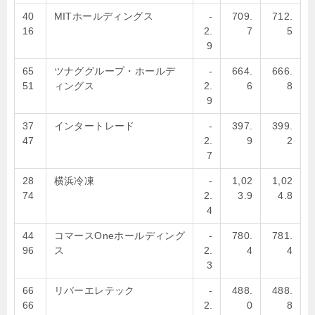
40
MITホールディングス
-
709.
712.
16
2.
7
5
9
65
ツナググループ・ホールデ
-
664.
666.
51
ィングス
2.
6
8
9
37
インタートレード
-
397.
399.
47
2.
9
2
7
28
横浜冷凍
-
1,02
1,02
74
2.
3.9
4.8
4
44
コマースOneホールディング
-
780.
781.
96
ス
2.
4
4
3
66
リバーエレテック
-
488.
488.
66
2.
0
8