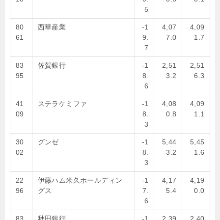
5
80
西華産業
-1
4,07
4,09
61
9.
7.0
1.7
7
83
佐賀銀行
-1
2,51
2,51
95
8.
3.2
6.3
6
41
ステラケミファ
-1
4,08
4,09
09
8.
0.8
1.1
3
30
グンゼ
-1
5,44
5,45
02
8.
3.2
1.6
3
22
伊藤ハム米久ホールディン
-1
4,17
4,19
96
グス
7.
5.4
0.0
6
83
秋田銀行
-1
2,39
2,40