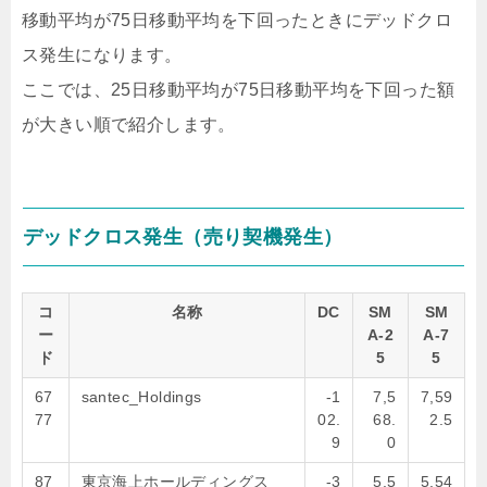
移動平均が75日移動平均を下回ったときにデッドクロ
ス発生になります。
ここでは、25日移動平均が75日移動平均を下回った額
が大きい順で紹介します。
デッドクロス発生（売り契機発生）
コ
名称
DC
SM
SM
ー
A-2
A-7
ド
5
5
67
santec_Holdings
-1
7,5
7,59
77
02.
68.
2.5
9
0
87
東京海上ホールディングス
-3
5,5
5,54