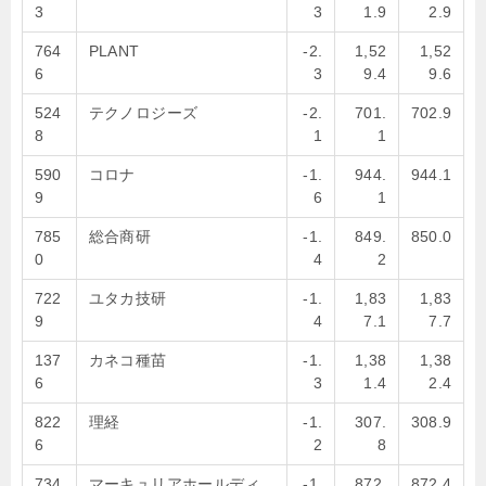
3
3
1.9
2.9
764
PLANT
-2.
1,52
1,52
6
3
9.4
9.6
524
テクノロジーズ
-2.
701.
702.9
8
1
1
590
コロナ
-1.
944.
944.1
9
6
1
785
総合商研
-1.
849.
850.0
0
4
2
722
ユタカ技研
-1.
1,83
1,83
9
4
7.1
7.7
137
カネコ種苗
-1.
1,38
1,38
6
3
1.4
2.4
822
理経
-1.
307.
308.9
6
2
8
734
マーキュリアホールディ
-1.
872.
872.4