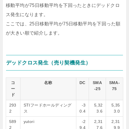
移動平均が75日移動平均を下回ったときにデッドクロ
ス発生になります。
ここでは、25日移動平均が75日移動平均を下回った額
が大きい順で紹介します。
デッドクロス発生（売り契機発生）
コ
名称
DC
SMA
SMA-
ー
-25
75
ド
293
STIフードホールディング
-3
5,32
5,35
2
ス
0.4
3.6
3.0
589
yutori
-2
2,31
2,31
2
9.4
7.6
9.9