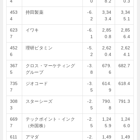
4
0
8.2
0.3
453
持田製薬
-6.
3,34
3,34
4
2
3.4
5.1
623
イワキ
-6.
2,85
2,85
7
1
0.8
6.4
452
理研ビタミン
-5.
2,62
2,62
6
2
0.4
4.1
367
クロス・マーケティング
-3.
679.
682.7
5
グループ
8
6
735
ジオコード
-3.
614.
618.4
7
5
9
308
スターシーズ
-2.
790.
791.3
3
5
8
669
テックポイント・インク
-2.
1,24
1,24
7
（外国株）
5
5.9
6.0
611
アマダ
-2.
1,49
1,49