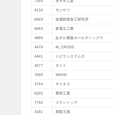
7250
太平洋工業
8130
サンゲツ
6469
放電精密加工研究所
6844
新電元工業
4886
あすか製薬ホールディングス
4476
AI_CROSS
4441
トビラシステムズ
4577
ダイト
7839
SHOEI
3744
サイオス
6203
豊和工業
7792
コラントッテ
3181
買取王国