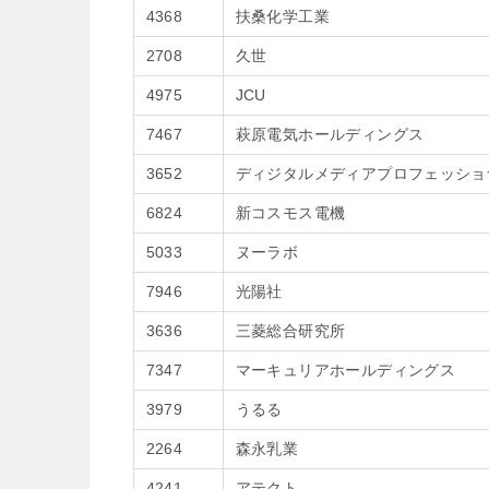
4368
扶桑化学工業
2708
久世
4975
JCU
7467
萩原電気ホールディングス
3652
ディジタルメディアプロフェッショ
6824
新コスモス電機
5033
ヌーラボ
7946
光陽社
3636
三菱総合研究所
7347
マーキュリアホールディングス
3979
うるる
2264
森永乳業
4241
アテクト