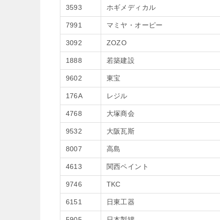
3593
ホギメディカル
7991
マミヤ・オーピー
3092
ZOZO
1888
若築建設
9602
東宝
176A
レジル
4768
大塚商会
9532
大阪瓦斯
8007
高島
4613
関西ペイント
9746
TKC
6151
日東工器
5905
日本製罐