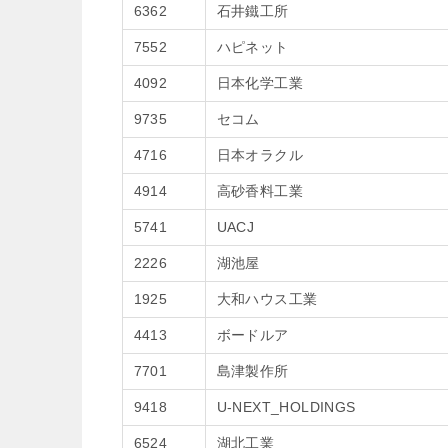
6362
石井鐵工所
7552
ハピネット
4092
日本化学工業
9735
セコム
4716
日本オラクル
4914
高砂香料工業
5741
UACJ
2226
湖池屋
1925
大和ハウス工業
4413
ボードルア
7701
島津製作所
9418
U-NEXT_HOLDINGS
6524
湖北工業