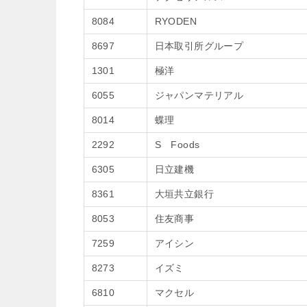
8084
RYODEN
8697
日本取引所グループ
1301
極洋
6055
ジャパンマテリアル
8014
蝶理
2292
S Foods
6305
日立建機
8361
大垣共立銀行
8053
住友商事
7259
アイシン
8273
イズミ
6810
マクセル