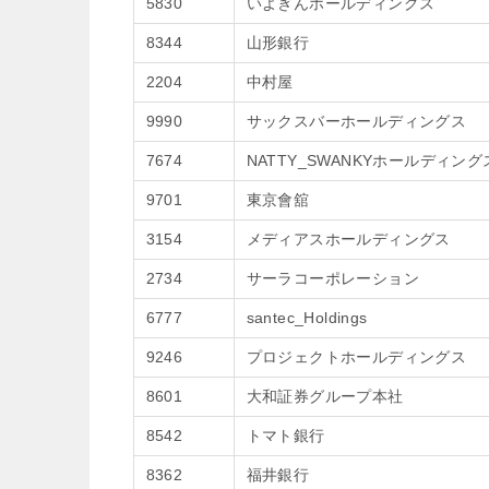
5830
いよぎんホールディングス
8344
山形銀行
2204
中村屋
9990
サックスバーホールディングス
7674
NATTY_SWANKYホールディング
9701
東京會舘
3154
メディアスホールディングス
2734
サーラコーポレーション
6777
santec_Holdings
9246
プロジェクトホールディングス
8601
大和証券グループ本社
8542
トマト銀行
8362
福井銀行