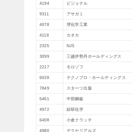
4194
ビジョナル
9311
アサガミ
4078
堺化学工業
4118
カネカ
2325
NJS
3099
三越伊勢丹ホールディングス
2217
モロゾフ
6028
テクノプロ・ホールディングス
7849
スターツ出版
5461
中部鋼鈑
4972
綜研化学
6408
小倉クラッチ
4980
デクセリアルズ