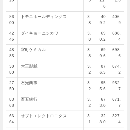
20
9
21.
1.3
8
86
トモニホールディングス
3.
40
406.
00
8
9.2
9
42
ダイキョーニシカワ
3.
69
688.
46
8
0.2
4
48
室町ケミカル
3.
69
698.
85
8
9.6
6
38
大王製紙
3.
87
874.
80
2
6.3
2
27
石光商事
3.
95
952.
50
2
5.6
7
83
百五銀行
3.
67
671.
68
2
3.0
7
66
オプトエレクトロニクス
3.
32
327.
64
1
8.0
4