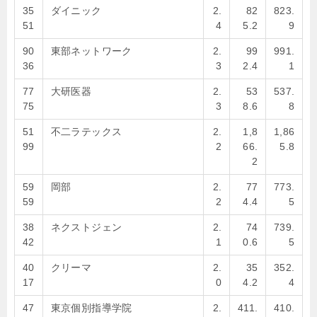
35
ダイニック
2.
82
823.
51
4
5.2
9
90
東部ネットワーク
2.
99
991.
36
3
2.4
1
77
大研医器
2.
53
537.
75
3
8.6
8
51
不二ラテックス
2.
1,8
1,86
99
2
66.
5.8
2
59
岡部
2.
77
773.
59
2
4.4
5
38
ネクストジェン
2.
74
739.
42
1
0.6
5
40
クリーマ
2.
35
352.
17
0
4.2
4
47
東京個別指導学院
2.
411.
410.