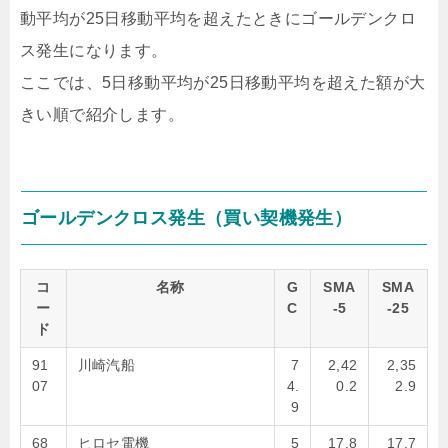
動平均が25日移動平均を超えたときにゴールデンクロ
ス発生になります。
ここでは、5日移動平均が25日移動平均を超えた額が大
きい順で紹介します。
ゴールデンクロス発生（買い契機発生）
コ
名称
G
SMA
SMA
ー
C
-5
-25
ド
91
川崎汽船
7
2,42
2,35
07
4.
0.2
2.9
9
68
ヒロセ電機
5
17,8
17,7