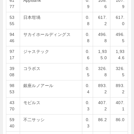
61
AppBank
0.
108.
107.
77
9
6
9
53
日本坩堝
0.
617.
617.
55
8
2
0
94
サカイホールディングス
0.
496.
496.
46
8
8
5
97
ジャステック
0.
1,93
1,93
17
6
5.0
4.6
39
コラボス
0.
326.
326.
08
5
8
5
98
銀座ルノアール
0.
893.
893.
53
4
2
2
43
モビルス
0.
407.
407.
70
3
2
1
59
不二サッシ
0.
86.2
86.0
40
3