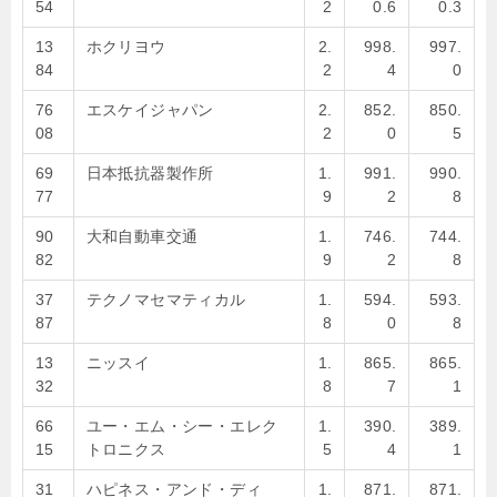
54
2
0.6
0.3
13
ホクリヨウ
2.
998.
997.
84
2
4
0
76
エスケイジャパン
2.
852.
850.
08
2
0
5
69
日本抵抗器製作所
1.
991.
990.
77
9
2
8
90
大和自動車交通
1.
746.
744.
82
9
2
8
37
テクノマセマティカル
1.
594.
593.
87
8
0
8
13
ニッスイ
1.
865.
865.
32
8
7
1
66
ユー・エム・シー・エレク
1.
390.
389.
15
トロニクス
5
4
1
31
ハピネス・アンド・ディ
1.
871.
871.