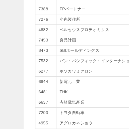
7388
FPパートナー
7276
小糸製作所
4882
ペルセウスプロテオミクス
7453
良品計画
8473
SBIホールディングス
7532
パン・パシフィック・インターナシ
6277
ホソカワミクロン
6844
新電元工業
6481
THK
6637
寺崎電気産業
7203
トヨタ自動車
4955
アグロカネショウ