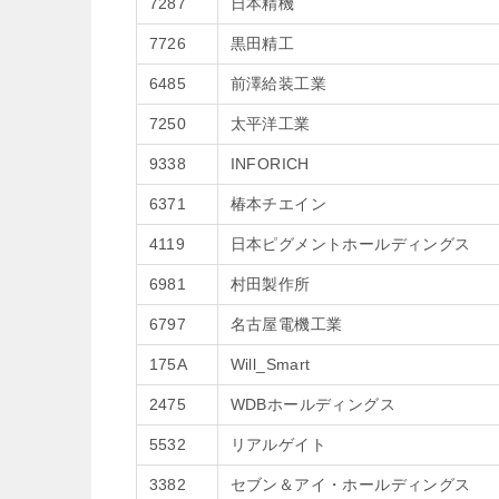
7287
日本精機
7726
黒田精工
6485
前澤給装工業
7250
太平洋工業
9338
INFORICH
6371
椿本チエイン
4119
日本ピグメントホールディングス
6981
村田製作所
6797
名古屋電機工業
175A
Will_Smart
2475
WDBホールディングス
5532
リアルゲイト
3382
セブン＆アイ・ホールディングス