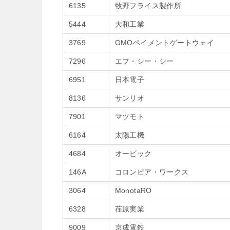
6135
牧野フライス製作所
5444
大和工業
3769
GMOペイメントゲートウェイ
7296
エフ・シー・シー
6951
日本電子
8136
サンリオ
7901
マツモト
6164
太陽工機
4684
オービック
146A
コロンビア・ワークス
3064
MonotaRO
6328
荏原実業
9009
京成電鉄