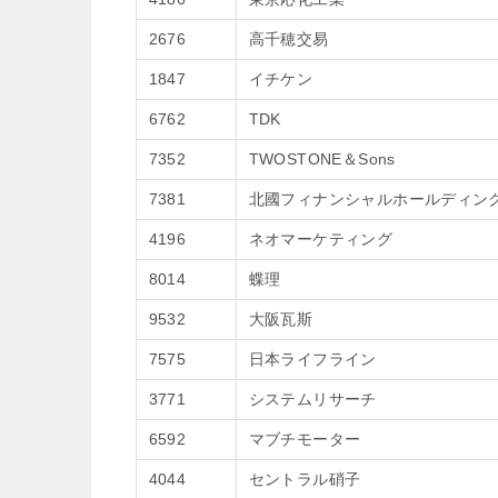
2676
高千穂交易
1847
イチケン
6762
TDK
7352
TWOSTONE＆Sons
7381
北國フィナンシャルホールディン
4196
ネオマーケティング
8014
蝶理
9532
大阪瓦斯
7575
日本ライフライン
3771
システムリサーチ
6592
マブチモーター
4044
セントラル硝子