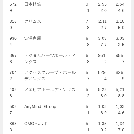
572
日本精鉱
9.
2,55
2,54
9
1
2.0
4.6
315
グリムス
7.
2,11
2,10
0
8
2.7
5.0
930
澁澤倉庫
6.
3,03
3,03
4
8
7.7
2.5
367
デジタルハーツホールディ
6.
961.
955.
6
ングス
8
2
7
704
アクセスグループ・ホール
5.
829.
826.
2
ディングス
7
4
9
492
ノエビアホールディングス
5.
5,22
5,21
8
2
3.0
8.8
502
AnyMind_Group
5.
1,03
1,03
7
1
6.9
4.6
363
GMOペパボ
5.
1,35
1,34
3
1
0.2
7.0