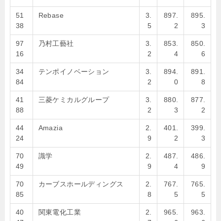
51
Rebase
3.
897.
895.
38
5
2
3
97
乃村工藝社
3.
853.
850.
16
2
4
6
34
テンポイノベーション
3.
894.
891.
84
2
0
8
41
三菱ケミカルグループ
3.
880.
877.
88
2
3
2
44
Amazia
2.
401.
399.
24
9
2
3
70
識学
2.
487.
486.
49
9
4
9
70
カーブスホールディングス
2.
767.
765.
85
8
5
5
40
関東電化工業
2.
965.
963.