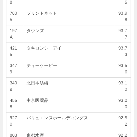
8
5
780
プリントネット
93.9
5
8
197
タウンズ
93.7
A
7
421
タキロンシーアイ
93.7
5
3
347
ティーケーピー
93.5
9
6
340
北日本紡績
93.1
9
2
455
中京医薬品
93.0
8
0
927
バリュエンスホールディングス
92.5
0
2
803
東都水産
92.2