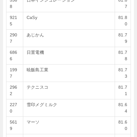
536
日本インシュレーション
81.8
8
7
921
CaSy
81.8
5
0
290
あじかん
81.7
7
9
686
日置電機
81.7
6
8
199
暁飯島工業
81.7
7
3
296
テクニスコ
81.7
2
1
227
雪印メグミルク
81.6
0
4
561
マーソ
81.6
9
0