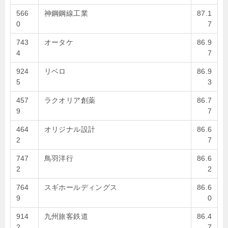
566
神鋼鋼線工業
87.1
0
7
743
オータケ
86.9
4
7
924
リベロ
86.9
5
3
457
ラクオリア創薬
86.7
9
7
464
オリジナル設計
86.6
2
7
747
鳥羽洋行
86.6
2
2
764
スギホールディングス
86.6
9
0
914
九州旅客鉄道
86.4
2
7