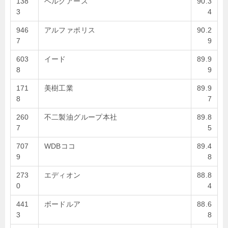
138
ベルグアース
90.3
3
4
946
アルファポリス
90.2
7
9
603
イード
89.9
8
9
171
美樹工業
89.9
8
7
260
不二製油グループ本社
89.8
7
5
707
WDBココ
89.4
9
8
273
エディオン
88.8
0
4
441
ボードルア
88.6
3
8