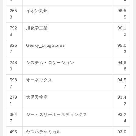
265
イオン九州
96.5
3
5
792
旭化学工業
96.1
8
2
926
Genky_DrugStores
95.0
7
3
248
システム・ロケーション
94.8
0
8
598
オーネックス
94.5
7
7
279
大黒天物産
93.4
1
2
364
ジー・スリーホールディングス
93.2
7
4
495
ヤスハラケミカル
93.0