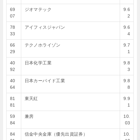
69
ジオマテック
9.6
07
2
78
アイフィスジャパン
9.6
33
4
66
テクノホライゾン
9.7
29
1
40
日本化学工業
9.8
92
3
40
日本カーバイド工業
9.8
64
8
81
東天紅
9.9
81
1
59
兼房
10.
84
03
84
信金中央金庫（優先出資証券）
10.