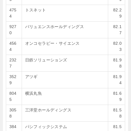
475
トスネット
82.2
4
9
927
バリュエンスホールディングス
82.1
0
7
456
オンコセラピー・サイエンス
82.0
4
3
232
日鉄ソリューションズ
81.9
7
8
352
アツギ
81.9
9
4
804
横浜丸魚
81.6
5
9
305
三洋堂ホールディングス
81.5
8
8
384
パシフィックシステム
81.5