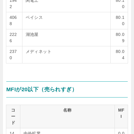
194
関電工
80.1
2
0
406
ベイシス
80.1
8
0
222
湖池屋
80.0
6
9
237
メディネット
80.0
0
4
MFIが20以下（売られすぎ）
コ
名称
MF
ー
I
ド
14
中外鉱業
0.0