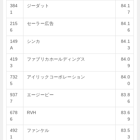
384
ジーダット
84.1
1
7
215
セーラー広告
84.1
6
6
149
シンカ
84.1
A
3
419
ファブリカホールディングス
84.0
3
9
732
アイリックコーポレーション
84.0
5
0
937
エージーピー
83.8
7
6
678
RVH
83.6
6
9
492
ファンケル
83.5
1
3