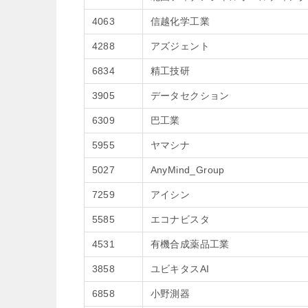
4063
信越化学工業
4288
アズジェント
6834
精工技研
3905
データセクション
6309
巴工業
5955
ヤマシナ
5027
AnyMind_Group
7259
アイシン
5585
エコナビスタ
4531
有機合成薬品工業
3858
ユビキタスAI
6858
小野測器