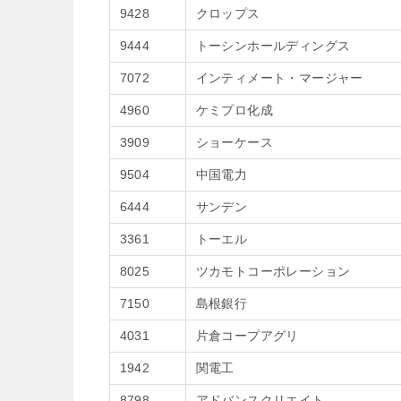
9428
クロップス
9444
トーシンホールディングス
7072
インティメート・マージャー
4960
ケミプロ化成
3909
ショーケース
9504
中国電力
6444
サンデン
3361
トーエル
8025
ツカモトコーポレーション
7150
島根銀行
4031
片倉コープアグリ
1942
関電工
8798
アドバンスクリエイト