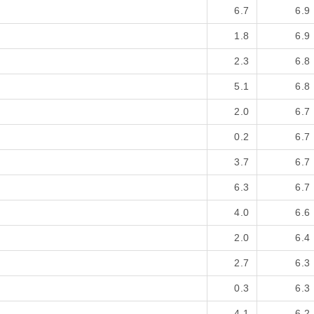
6.7
6.9
1.8
6.9
2.3
6.8
5.1
6.8
2.0
6.7
0.2
6.7
3.7
6.7
6.3
6.7
4.0
6.6
2.0
6.4
2.7
6.3
0.3
6.3
4.1
6.2