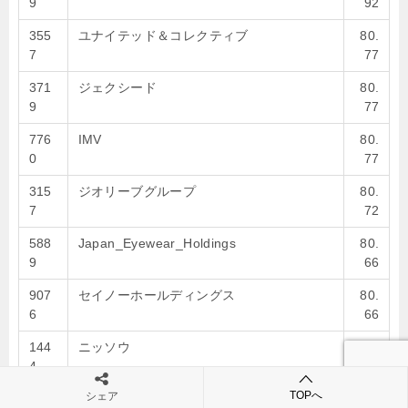
9
92
355
ユナイテッド＆コレクティブ
80.
7
77
371
ジェクシード
80.
9
77
776
IMV
80.
0
77
315
ジオリーブグループ
80.
7
72
588
Japan_Eyewear_Holdings
80.
9
66
907
セイノーホールディングス
80.
6
66
144
ニッソウ
80.
4
65
TOPへ
シェア
431
クイック
80.