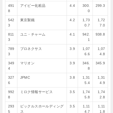
491
アイビー化粧品
4.4
300.
299.3
8
0
542
東京製鐵
4.2
1,73
1,72
3
0.7
7.0
811
ユニ・チャーム
4.1
942.
938.8
3
1
789
プロネクサス
3.9
1,07
1,07
3
6.6
4.8
349
マリオン
3.9
346.
345.9
4
8
327
JPMC
3.8
1,31
1,31
6
5.4
4.9
992
ミロク情報サービス
3.5
1,74
1,74
8
5.8
2.8
293
ピックルスホールディング
3.5
1,11
1,11
5
ス
4.7
1.8