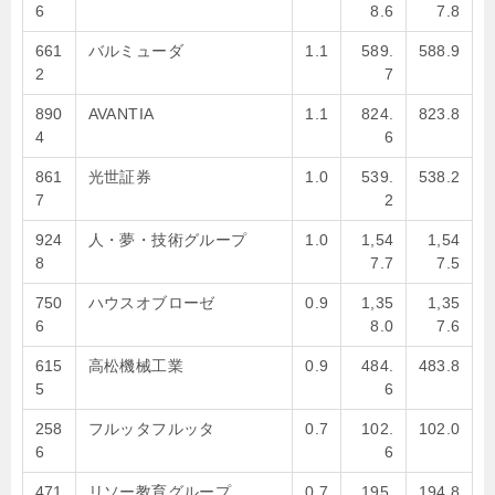
6
8.6
7.8
661
バルミューダ
1.1
589.
588.9
2
7
890
AVANTIA
1.1
824.
823.8
4
6
861
光世証券
1.0
539.
538.2
7
2
924
人・夢・技術グループ
1.0
1,54
1,54
8
7.7
7.5
750
ハウスオブローゼ
0.9
1,35
1,35
6
8.0
7.6
615
高松機械工業
0.9
484.
483.8
5
6
258
フルッタフルッタ
0.7
102.
102.0
6
6
471
リソー教育グループ
0.7
195.
194.8